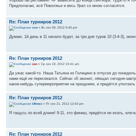
Хорошо бы регламент ЧР вывесить до конца сентября, туда-то я точ
Предполагаю, всё Поволжье и весь Урал со мною согласятся.
Re: План турниров 2012
svo
» Вс сен 09, 2012 6:40 pm
Думаю, 1й день в 11 начало будет, за три дня туров 10 (3-4-3), окон
Re: План турниров 2012
zan
» Ср сен 19, 2012 10:41 am
Да ужас какой-то. Наша Татьяна из Голицино в отпуске до понедельн
нами ещё не пересекался. Сейчас о5 звонил, обещал сегодня-завтра 
какое-нибудь супермероприятие на праздники, и придётся уползать 
Re: План турниров 2012
Ufimez
» Пт сен 21, 2012 12:03 pm
Я тащусь по всей длине! 9-11, это финиш, придётся не ехать, еле-
Re: План турниров 2012