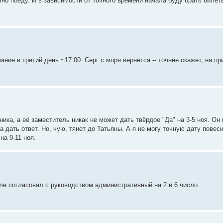
но поеду. И в зависимости от точного времени начала буду брать билет
чание в третий день ~17:00. Серг с моря вернётся -- точнее скажет, на пр
ика, а её заместитель никак не может дать твёрдое "Да" на 3-5 ноя. Он 
дать ответ. Но, чую, тянет до Татьяны. А я не могу точную дату повесит
на 9-11 ноя.
еле согласовал с руководством административный на 2 и 6 число...