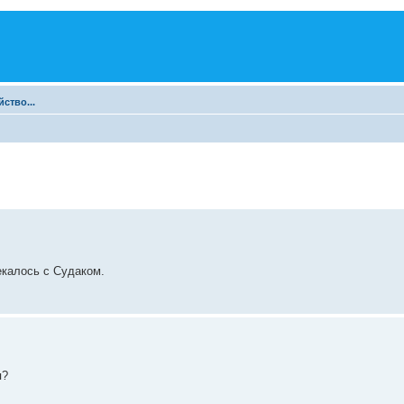
ство...
екалось с Судаком.
я?