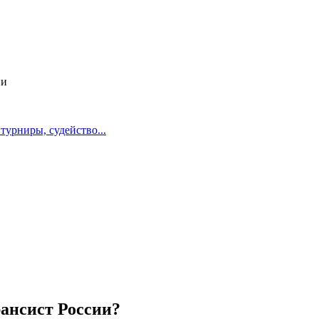
ии
турниры, судейство...
ансист России?