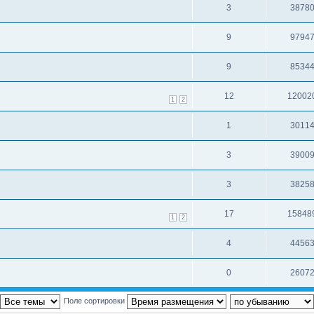
3
3878
9
9794
9
8534
12
12002
1
2
1
3011
3
3900
3
3825
17
15848
1
2
4
4456
0
2607
Поле сортировки