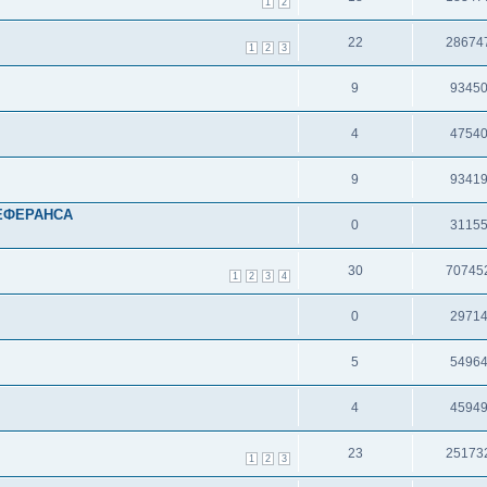
1
2
22
28674
1
2
3
9
9345
4
4754
9
9341
ЕФЕРАНСА
0
3115
30
70745
1
2
3
4
0
2971
5
5496
4
4594
23
25173
1
2
3