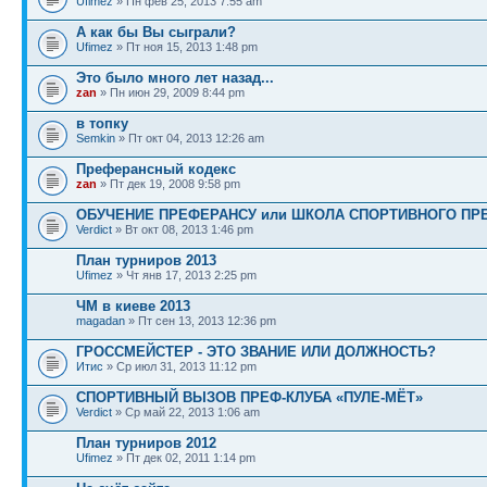
Ufimez
» Пн фев 25, 2013 7:55 am
А как бы Вы сыграли?
Ufimez
» Пт ноя 15, 2013 1:48 pm
Это было много лет назад...
zan
» Пн июн 29, 2009 8:44 pm
в топку
Semkin
» Пт окт 04, 2013 12:26 am
Преферансный кодекс
zan
» Пт дек 19, 2008 9:58 pm
ОБУЧЕНИЕ ПРЕФЕРАНСУ или ШКОЛА СПОРТИВНОГО ПР
Verdict
» Вт окт 08, 2013 1:46 pm
План турниров 2013
Ufimez
» Чт янв 17, 2013 2:25 pm
ЧМ в киеве 2013
magadan
» Пт сен 13, 2013 12:36 pm
ГРОССМЕЙСТЕР - ЭТО ЗВАНИЕ ИЛИ ДОЛЖНОСТЬ?
Итис
» Ср июл 31, 2013 11:12 pm
СПОРТИВНЫЙ ВЫЗОВ ПРЕФ-КЛУБА «ПУЛЕ-МЁТ»
Verdict
» Ср май 22, 2013 1:06 am
План турниров 2012
Ufimez
» Пт дек 02, 2011 1:14 pm