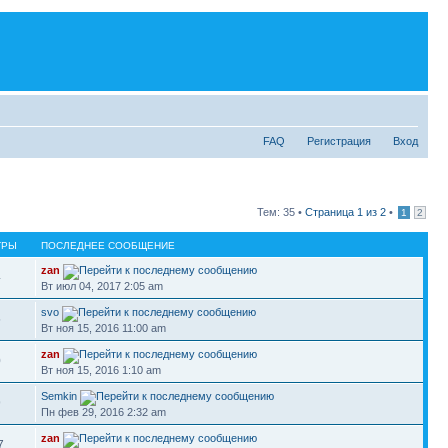
FAQ
Регистрация
Вход
Тем: 35 •
Страница
1
из
2
•
1
2
ТРЫ
ПОСЛЕДНЕЕ СООБЩЕНИЕ
zan
4
Вт июл 04, 2017 2:05 am
svo
5
Вт ноя 15, 2016 11:00 am
zan
0
Вт ноя 15, 2016 1:10 am
Semkin
9
Пн фев 29, 2016 2:32 am
zan
7