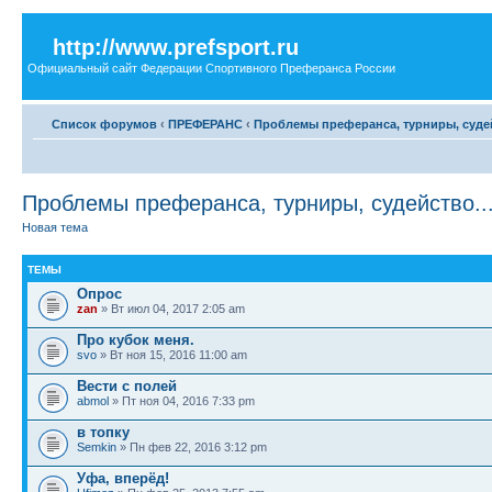
http://www.prefsport.ru
Официальный сайт Федерации Спортивного Преферанса России
Список форумов
‹
ПРЕФЕРАНС
‹
Проблемы преферанса, турниры, судей
Проблемы преферанса, турниры, судейство..
Новая тема
ТЕМЫ
Опрос
zan
» Вт июл 04, 2017 2:05 am
Про кубок меня.
svo
» Вт ноя 15, 2016 11:00 am
Вести с полей
abmol
» Пт ноя 04, 2016 7:33 pm
в топку
Semkin
» Пн фев 22, 2016 3:12 pm
Уфа, вперёд!