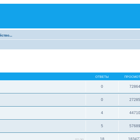
ство...
.
ОТВЕТЫ
ПРОСМО
0
7286
0
2728
4
4471
5
5768
18
18347