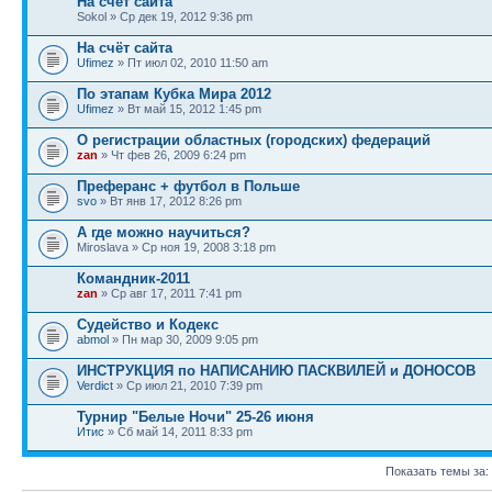
На счёт сайта
Sokol » Ср дек 19, 2012 9:36 pm
На счёт сайта
Ufimez
» Пт июл 02, 2010 11:50 am
По этапам Кубка Мира 2012
Ufimez
» Вт май 15, 2012 1:45 pm
О регистрации областных (городских) федераций
zan
» Чт фев 26, 2009 6:24 pm
Преферанс + футбол в Польше
svo
» Вт янв 17, 2012 8:26 pm
А где можно научиться?
Miroslava » Ср ноя 19, 2008 3:18 pm
Командник-2011
zan
» Ср авг 17, 2011 7:41 pm
Судейство и Кодекс
abmol
» Пн мар 30, 2009 9:05 pm
ИНСТРУКЦИЯ по НАПИСАНИЮ ПАСКВИЛЕЙ и ДОНОСОВ
Verdict
» Ср июл 21, 2010 7:39 pm
Турнир "Белые Ночи" 25-26 июня
Итис
» Сб май 14, 2011 8:33 pm
Показать темы за: