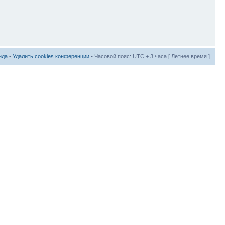
нда
•
Удалить cookies конференции
• Часовой пояс: UTC + 3 часа [ Летнее время ]