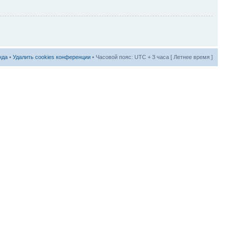
нда
•
Удалить cookies конференции
• Часовой пояс: UTC + 3 часа [ Летнее время ]