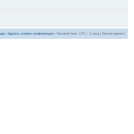
нда
•
Удалить cookies конференции
• Часовой пояс: UTC + 3 часа [ Летнее время ]