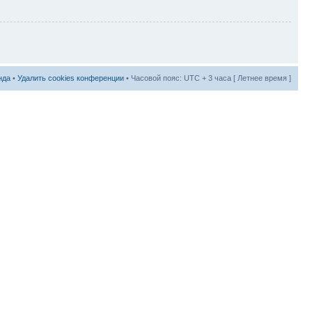
нда
•
Удалить cookies конференции
• Часовой пояс: UTC + 3 часа [ Летнее время ]