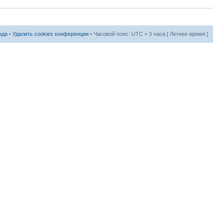
нда
•
Удалить cookies конференции
• Часовой пояс: UTC + 3 часа [ Летнее время ]