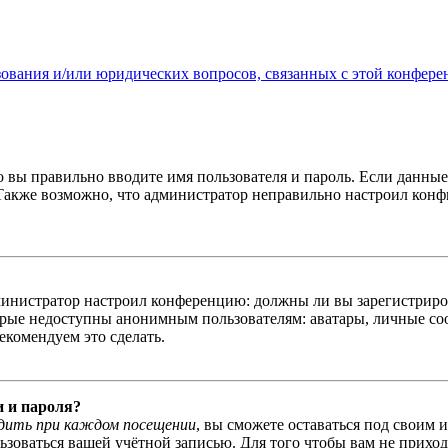
зования и/или юридических вопросов, связанных с этой конфере
о вы правильно вводите имя пользователя и пароль. Если данны
 Также возможно, что администратор неправильно настроил кон
администратор настроил конференцию: должны ли вы зарегистриро
рые недоступны анонимным пользователям: аватары, личные сооб
екомендуем это сделать.
и и пароля?
дить при каждом посещении
, вы сможете оставаться под своим 
льзоваться вашей учётной записью. Для того чтобы вам не прихо