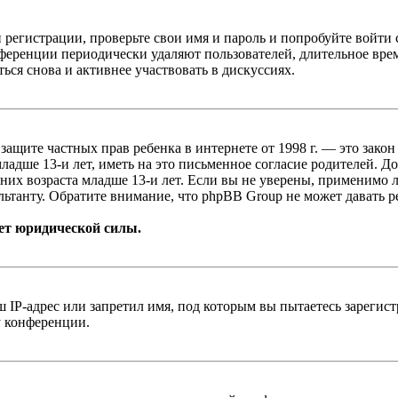
 регистрации, проверьте свои имя и пароль и попробуйте войти
ференции периодически удаляют пользователей, длительное вре
ься снова и активнее участвовать в дискуссиях.
т о защите частных прав ребенка в интернете от 1998 г. — это з
адше 13-и лет, иметь на это письменное согласие родителей. Д
х возраста младше 13-и лет. Если вы не уверены, применимо ли
ьтанту. Обратите внимание, что phpBB Group не может давать 
ет юридической силы.
IP-адрес или запретил имя, под которым вы пытаетесь зарегис
у конференции.