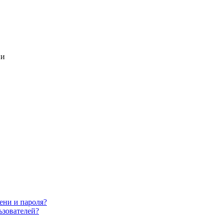
ии
ени и пароля?
ьзователей?