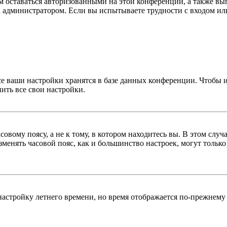
ам оставаться авторизованными на этой конференции, а также вы
 администратором. Если вы испытываете трудности с входом или
се ваши настройки хранятся в базе данных конференции. Чтобы 
ить все свои настройки.
овому поясу, а не к тому, в котором находитесь вы. В этом случ
изменять часовой пояс, как и большинство настроек, могут тольк
настройку летнего времени, но время отображается по-прежнему 