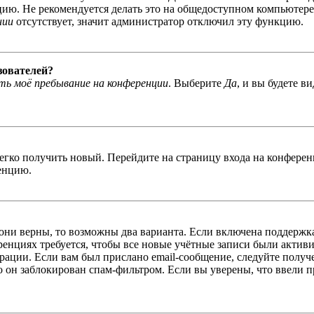
ю. Не рекомендуется делать это на общедоступном компьютере, 
нии
отсутствует, значит администратор отключил эту функцию.
зователей?
ь моё пребывание на конференции
. Выберите
Да
, и вы будете в
легко получить новый. Перейдите на страницу входа на конфер
енцию.
 они верны, то возможны два варианта. Если включена поддержка
енциях требуется, чтобы все новые учётные записи были актив
трации. Если вам был прислано email-сообщение, следуйте получ
о он заблокирован спам-фильтром. Если вы уверены, что ввели пр