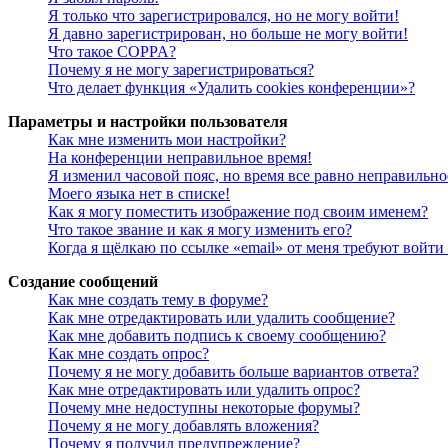
Я только что зарегистрировался, но не могу войти!
Я давно зарегистрирован, но больше не могу войти!
Что такое COPPA?
Почему я не могу зарегистрироваться?
Что делает функция «Удалить cookies конференции»?
Параметры и настройки пользователя
Как мне изменить мои настройки?
На конференции неправильное время!
Я изменил часовой пояс, но время все равно неправильно
Моего языка нет в списке!
Как я могу поместить изображение под своим именем?
Что такое звание и как я могу изменить его?
Когда я щёлкаю по ссылке «email» от меня требуют войт
Создание сообщений
Как мне создать тему в форуме?
Как мне отредактировать или удалить сообщение?
Как мне добавить подпись к своему сообщению?
Как мне создать опрос?
Почему я не могу добавить больше вариантов ответа?
Как мне отредактировать или удалить опрос?
Почему мне недоступны некоторые форумы?
Почему я не могу добавлять вложения?
Почему я получил предупреждение?