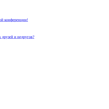
той конференции!
х друзей и недругов?