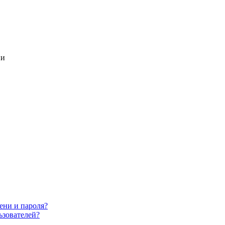
ии
ени и пароля?
ьзователей?