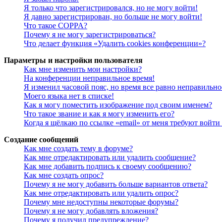
Я только что зарегистрировался, но не могу войти!
Я давно зарегистрирован, но больше не могу войти!
Что такое COPPA?
Почему я не могу зарегистрироваться?
Что делает функция «Удалить cookies конференции»?
Параметры и настройки пользователя
Как мне изменить мои настройки?
На конференции неправильное время!
Я изменил часовой пояс, но время все равно неправильно
Моего языка нет в списке!
Как я могу поместить изображение под своим именем?
Что такое звание и как я могу изменить его?
Когда я щёлкаю по ссылке «email» от меня требуют войт
Создание сообщений
Как мне создать тему в форуме?
Как мне отредактировать или удалить сообщение?
Как мне добавить подпись к своему сообщению?
Как мне создать опрос?
Почему я не могу добавить больше вариантов ответа?
Как мне отредактировать или удалить опрос?
Почему мне недоступны некоторые форумы?
Почему я не могу добавлять вложения?
Почему я получил предупреждение?