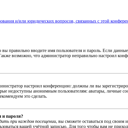
зования и/или юридических вопросов, связанных с этой конфере
о вы правильно вводите имя пользователя и пароль. Если данны
 Также возможно, что администратор неправильно настроил кон
администратор настроил конференцию: должны ли вы зарегистриро
рые недоступны анонимным пользователям: аватары, личные сооб
екомендуем это сделать.
и и пароля?
дить при каждом посещении
, вы сможете оставаться под своим 
льзоваться вашей учётной записью. Для того чтобы вам не прихо