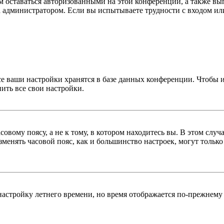
ам оставаться авторизованными на этой конференции, а также вы
 администратором. Если вы испытываете трудности с входом или
се ваши настройки хранятся в базе данных конференции. Чтобы 
ить все свои настройки.
овому поясу, а не к тому, в котором находитесь вы. В этом случ
изменять часовой пояс, как и большинство настроек, могут тольк
настройку летнего времени, но время отображается по-прежнему 