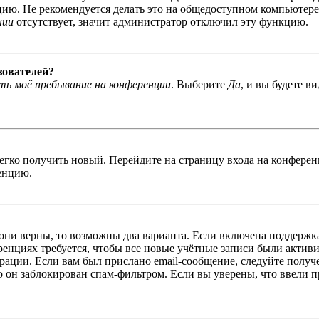
ю. Не рекомендуется делать это на общедоступном компьютере, 
нии
отсутствует, значит администратор отключил эту функцию.
зователей?
ь моё пребывание на конференции
. Выберите
Да
, и вы будете в
легко получить новый. Перейдите на страницу входа на конфер
енцию.
 они верны, то возможны два варианта. Если включена поддержка
енциях требуется, чтобы все новые учётные записи были актив
трации. Если вам был прислано email-сообщение, следуйте получ
о он заблокирован спам-фильтром. Если вы уверены, что ввели пр