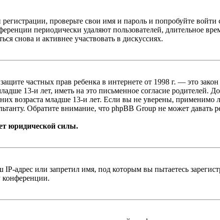
 регистрации, проверьте свои имя и пароль и попробуйте войти
ференции периодически удаляют пользователей, длительное вре
ься снова и активнее участвовать в дискуссиях.
т о защите частных прав ребенка в интернете от 1998 г. — это з
адше 13-и лет, иметь на это письменное согласие родителей. Д
х возраста младше 13-и лет. Если вы не уверены, применимо ли
ьтанту. Обратите внимание, что phpBB Group не может давать 
ет юридической силы.
IP-адрес или запретил имя, под которым вы пытаетесь зарегис
у конференции.