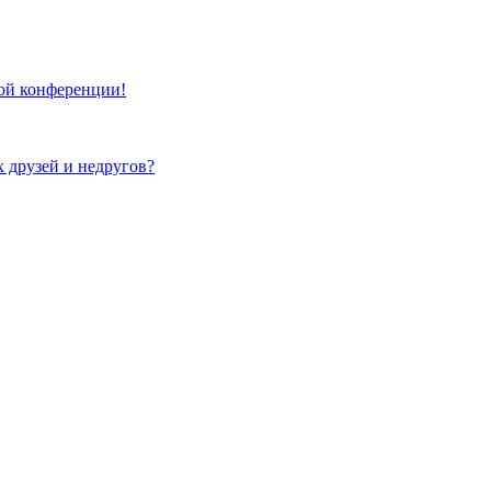
той конференции!
х друзей и недругов?